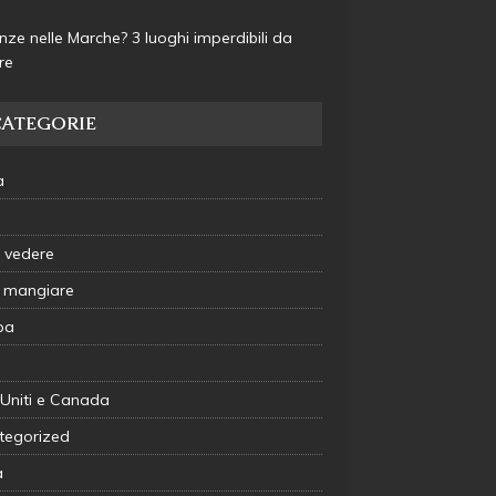
ze nelle Marche? 3 luoghi imperdibili da
are
CATEGORIE
a
 vedere
 mangiare
pa
 Uniti e Canada
tegorized
à