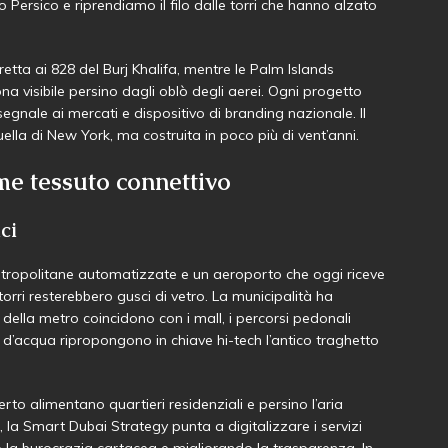
 Persico e riprendiamo il filo dalle torri che hanno alzato
retta ai 828 del Burj Khalifa, mentre le Palm Islands
a visibile persino dagli oblò degli aerei. Ogni progetto
segnale ai mercati e dispositivo di branding nazionale. Il
uella di New York, ma costruita in poco più di vent’anni.
ome tessuto connettivo
ci
etropolitane automatizzate e un aeroporto che oggi riceve
 torri resterebbero gusci di vetro. La municipalità ha
 della metro coincidono con i mall, i percorsi pedonali
i d’acqua ripropongono in chiave hi-tech l’antico traghetto
erto alimentano quartieri residenziali e persino l’aria
 la Smart Dubai Strategy punta a digitalizzare i servizi
do la burocrazia cartacea e migliorando la trasparenza. In