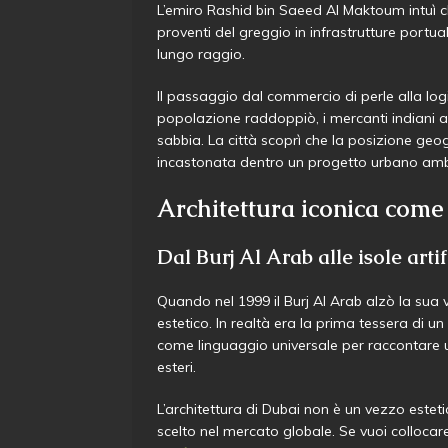
L’emiro Rashid bin Saeed Al Maktoum intuì ch
proventi del greggio in infrastrutture portu
lungo raggio.
Il passaggio dal commercio di perle alla logi
popolazione raddoppiò, i mercanti indiani apr
sabbia. La città scoprì che la posizione ge
incastonata dentro un progetto urbano amb
Architettura iconica com
Dal Burj Al Arab alle isole artif
Quando nel 1999 il Burj Al Arab alzò la sua v
estetico. In realtà era la prima tessera di un
come linguaggio universale per raccontare u
esteri.
L’architettura di Dubai non è un vezzo esteti
scelto nel mercato globale. Se vuoi colloc