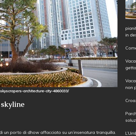
piani
in de
Come 
Vacan
getto
Vacan
non p
skyscrapers-architecture-city-4860033/
Croaz
 skyline
Parch
soluz
i un porto di dhow affacciato su un’insenatura tranquilla.
L’Umb