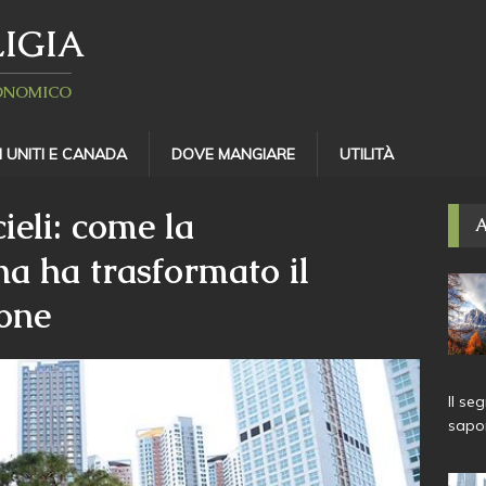
IGIA
RONOMICO
I UNITI E CANADA
DOVE MANGIARE
UTILITÀ
ieli: come la
A
na ha trasformato il
ione
Il se
sapor