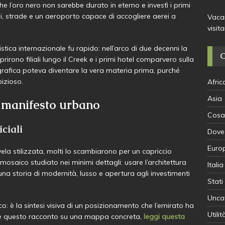
e l’oro nero non sarebbe durato in eterno e investì i primi
ali, strade e un aeroporto capace di accogliere aerei a
Vacan
visit
stica internazionale fu rapido: nell’arco di due decenni la
irono filiali lungo il Creek e i primi hotel comparvero sulla
ografica poteva diventare la vera materia prima, purché
izioso.
Afric
Asia
e manifesto urbano
Cosa
iciali
Dove
Euro
ela stilizzata, molti lo scambiarono per un capriccio
 mosaico studiato nei minimi dettagli: usare l’architettura
Italia
na storia di modernità, lusso e apertura agli investimenti
Stati
Unca
co: è la sintesi visiva di un posizionamento che l’emirato ha
Utilit
are questo racconto su una mappa concreta,
leggi questa