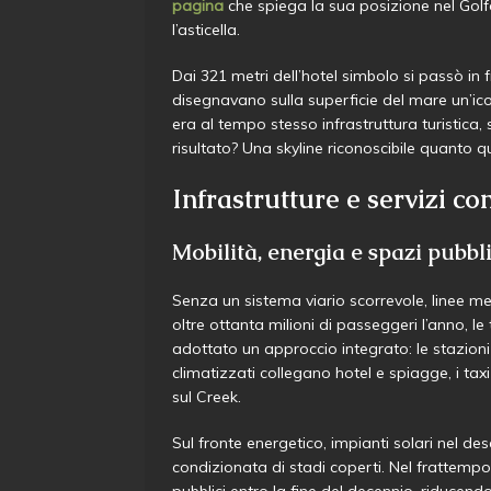
pagina
che spiega la sua posizione nel Golfo
l’asticella.
Dai 321 metri dell’hotel simbolo si passò in f
disegnavano sulla superficie del mare un’icon
era al tempo stesso infrastruttura turistica, 
risultato? Una skyline riconoscibile quanto q
Infrastrutture e servizi c
Mobilità, energia e spazi pubbli
Senza un sistema viario scorrevole, linee m
oltre ottanta milioni di passeggeri l’anno, le
adottato un approccio integrato: le stazioni
climatizzati collegano hotel e spiagge, i tax
sul Creek.
Sul fronte energetico, impianti solari nel des
condizionata di stadi coperti. Nel frattempo,
pubblici entro la fine del decennio, riducen