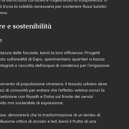
ttà trova la solidità necessaria per sostenere flussi turistici
anno.
re e sostenibilità
e
ezza delle facciate, bensì la loro efficienza. Progetti
ato sull’eredità di Expo, sperimentano quartieri a bassa
integrati e raccolta dell’acqua di condensa per l’irrigazione
percento di popolazione straniera, il tessuto urbano deve
azi di comunità per evitare che l’effetto-vetrina oscuri la
petizione con Riyadh e Doha sul fronte dei servizi
ido ma sostenibile di espansione.
fase, dimostrerà che la trasformazione di un lembo di
usione ottica di acciaio e led, bensì il frutto di una
.