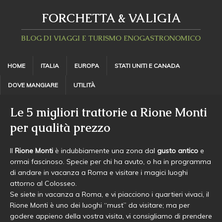
FORCHETTA & VALIGIA
BLOG DI VIAGGI E TURISMO ENOGASTRONOMICO
HOME
ITALIA
EUROPA
STATI UNITI E CANADA
DOVE MANGIARE
UTILITÀ
Le 5 migliori trattorie a Rione Monti
per qualità prezzo
Il
Rione Monti
è indubbiamente una zona dal
gusto antico
e
ormai fascinoso. Specie per chi ha avuto, o ha in programma
di andare in vacanza a Roma e visitare i magici luoghi
attorno al Colosseo.
Se siete in vacanza a Roma, e vi piacciono i quartieri vivaci, il
Rione Monti è uno dei luoghi “must” da visitare; ma per
godere appieno della vostra visita, vi consigliamo di prendere