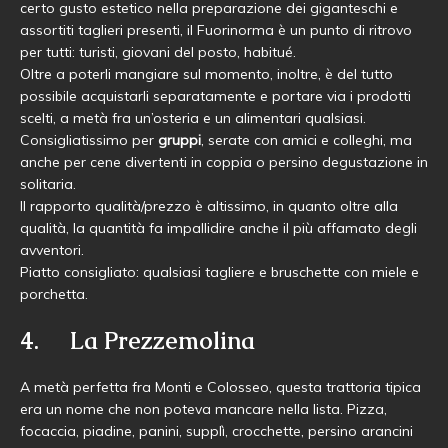
certo gusto estetico nella preparazione dei giganteschi e
assortiti taglieri presenti, il Fuorinorma è un punto di ritrovo
per tutti: turisti, giovani del posto, habitué.
Oltre a poterli mangiare sul momento, inoltre, è del tutto
possibile acquistarli separatamente e portare via i prodotti
scelti, a metà fra un’osteria e un alimentari qualsiasi.
Consigliatissimo per
gruppi
, serate con amici e colleghi, ma
anche per cene divertenti in coppia o persino degustazione in
solitaria.
Il rapporto qualità/prezzo è altissimo, in quanto oltre alla
qualità, la quantità fa impallidire anche il più affamato degli
avventori.
Piatto consigliato: qualsiasi tagliere e bruschette con miele e
porchetta.
4. La Prezzemolina
A metà perfetta fra Monti e Colosseo, questa trattoria tipica
era un nome che non poteva mancare nella lista. Pizza,
focaccia, piadine, panini, supplì, crocchette, persino arancini