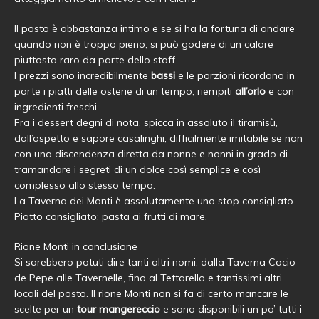
Il posto è abbastanza intimo e se si ha la fortuna di andare
quando non è troppo pieno, si può godere di un calore
piuttosto raro da parte dello staff.
I prezzi sono incredibilmente
bassi
e le porzioni ricordano in
parte i piatti delle osterie di un tempo, riempiti
all’orlo
e con
ingredienti freschi.
Fra i dessert degni di nota, spicca in assoluto il tiramisù,
dall’aspetto e sapore casalinghi, difficilmente imitabile se non
con una discendenza diretta da nonne e nonni in grado di
tramandare i segreti di un dolce così semplice e così
complesso allo stesso tempo.
La Taverna dei Monti è assolutamente uno stop consigliato.
Piatto consigliato: pasta ai frutti di mare.
Rione Monti in conclusione
Si sarebbero potuti dire tanti altri nomi, dalla Taverna Cacio
de Pepe alle Tavernelle, fino al Tettarello e tantissimi altri
locali del posto. Il rione Monti non si fa di certo mancare le
scelte per un
tour mangereccio
e sono disponibili un po’ tutti i