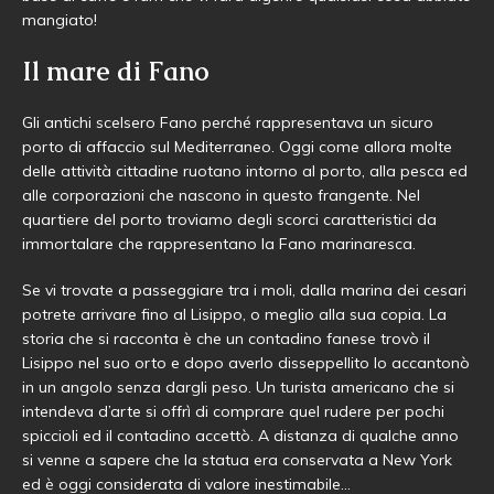
mangiato!
Il mare di Fano
Gli antichi scelsero Fano perché rappresentava un sicuro
porto di affaccio sul Mediterraneo. Oggi come allora molte
delle attività cittadine ruotano intorno al porto, alla pesca ed
alle corporazioni che nascono in questo frangente. Nel
quartiere del porto troviamo degli scorci caratteristici da
immortalare che rappresentano la Fano marinaresca.
Se vi trovate a passeggiare tra i moli, dalla marina dei cesari
potrete arrivare fino al Lisippo, o meglio alla sua copia. La
storia che si racconta è che un contadino fanese trovò il
Lisippo nel suo orto e dopo averlo disseppellito lo accantonò
in un angolo senza dargli peso. Un turista americano che si
intendeva d’arte si offrì di comprare quel rudere per pochi
spiccioli ed il contadino accettò. A distanza di qualche anno
si venne a sapere che la statua era conservata a New York
ed è oggi considerata di valore inestimabile…