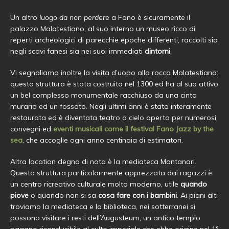
Un altro
luogo da non perdere
a Fano è sicuramente il
palazzo Malatestiano, al suo interno un museo ricco di
reperti archeologici di parecchie epoche differenti, raccolti sia
negli scavi fanesi sia nei suoi immediati
dintorni
.
Vi segnaliamo inoltre la visita d’uopo alla rocca Malatestiana:
questa struttura è stata costruita nel 1300 ed ha al suo attivo
un bel complesso monumentale racchiuso da una cinta
muraria ed un fossato. Negli ultimi anni è stata interamente
restaurata ed è diventata teatro a cielo aperto per numerosi
convegni ed
eventi musicali come il festival Fano Jazz by the
sea
, che accoglie ogni anno centinaia di estimatori.
Altra location degna di nota è la mediateca Montanari.
Questa struttura particolarmente apprezzata dai ragazzi è
un centro ricreativo culturale molto moderno, utile
quando
piove
o quando non si sa
cosa fare con i bambini
. Ai piani alti
troviamo la mediateca e la biblioteca, nei sotterranei si
possono visitare i resti dell’Augusteum, un antico tempio