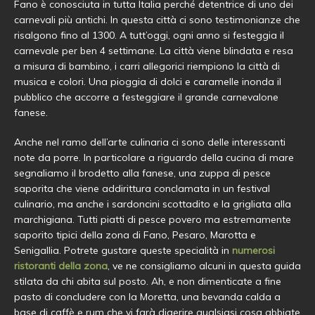
Fano è conosciuta in tutta Italia perché detentrice di uno dei
carnevali più antichi. In questa città ci sono testimonianze che
risalgono fino al 1300. A tutt’oggi, ogni anno si festeggia il
carnevale per ben 4 settimane. La città viene blindata e resa
a misura di bambino, i carri allegorici riempiono la città di
musica e colori. Una pioggia di dolci e caramelle inonda il
pubblico che accorre a festeggiare il grande carnevalone
fanese.
Anche nel ramo dell’arte culinaria ci sono delle interessanti
note da porre. In particolare a riguardo della cucina di mare
segnaliamo il brodetto alla fanese, una zuppa di pesce
saporita che viene addirittura conclamata in un festival
culinario, ma anche i sardoncini scottadito e la grigliata alla
marchigiana. Tutti piatti di pesce povero ma estremamente
saporito tipici della zona di Fano, Pesaro, Marotta e
Senigallia. Potrete gustare queste specialità in
numerosi
ristoranti della zona
, ve ne consigliamo alcuni in questa guida
stilata da chi abita sul posto. Ah, e non dimenticate a fine
pasto di concludere con la Moretta, una bevanda calda a
base di caffè e rum che vi farà digerire qualsiasi cosa abbiate