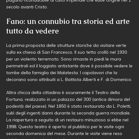
pagano riconducibile al culto imperiale che ebbe origine nel 1°
secolo avanti Cristo.
Fano: un connubio tra storia ed arte
tutto da vedere
La prima proposta delle strutture storiche da visitare verte
sulla ex chiesa di San Francesco. Il suo tetto crollò nel 1930
per un violento terremoto. Sono rimaste in piedi le mura
perimetrali ed il loggiato antistante dove è possibile vedere le
tombe della famiglia dei Malatesta. I capolavori che la
decorano sono attribuiti a L. Battista Alberti e F. di Domenico.
Altra chicca della cittadina è sicuramente il Teatro della
Fortuna, realizzato in un palazzo del 300 (antica dimora del
podestà del paese). Nel 1850 è stato restaurato da L. Poletti,
subì degli ingenti danni durante la seconda guerra mondiale.
La riapertura a seguito di un restauro minuzioso si ebbe nel
1998. Questo teatro è aperto al pubblico per le visite ogni
seconda domenica del mese. Durante le visite viene reso